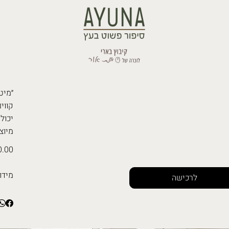
״מיט
קווים
יכול
מיוצ
.00 ₪
מידו
לרכישה